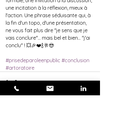
formule, une invitation à la discussion, 
une incitation à la réflexion, mieux à 
l'action. Une phrase séduisante qui, à 
la fin d'un topo, d'une présentation, 
ne vous fait plus dire "je sens que je 
vais conclure"… mais bel et bien... "j'ai 
conclu" ! 💥🎉❤️🍾🥂😎
#prisedeparoleenpublic
#conclusion
#artoratoire
Commentaires