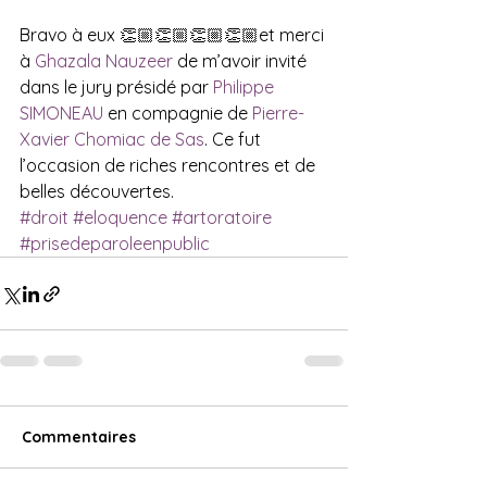
Bravo à eux 👏🏼👏🏼👏🏼👏🏼et merci 
à 
Ghazala Nauzeer
 de m’avoir invité 
dans le jury présidé par 
Philippe 
SIMONEAU
 en compagnie de 
Pierre-
Xavier Chomiac de Sas
. Ce fut 
l’occasion de riches rencontres et de 
belles découvertes.
#droit
#eloquence
#artoratoire
#prisedeparoleenpublic
Commentaires