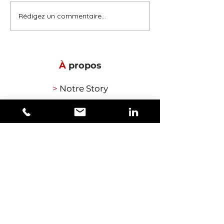
Rédigez un commentaire...
À
propos
>
Notre Story
N
ous
contacter
T
émoignages
>
Ils nous font confiance
>
Ils ont apprécié
S
atisfaction