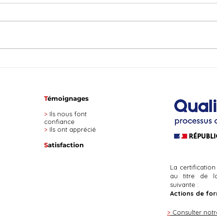
T
émoignages
>
Ils nous font
confiance
>
Ils ont apprécié
S
atisfaction
La certification
au titre de l
suivante :
A
ctions de fo
>
Consulter notre