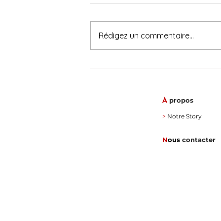
Rédigez un commentaire...
À
propos
>
Notre Story
N
ous
contacter