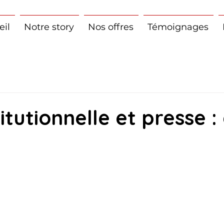
eil
Notre story
Nos offres
Témoignages
itutionnelle et presse :